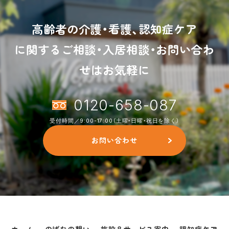
高齢者の介護・看護、認知症ケア
に関するご相談・入居相談・お問い合わ
せはお気軽に
0120-658-087
受付時間／9:00-17:00（土曜・日曜・祝日を除く）
お問い合わせ
ホーム
のばなの想い
施設＆サービス案内
認知症ケア